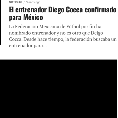
NOTICIAS
3 años ago
El entrenador Diego Cocca confirmado
para México
La Federación Mexicana de Fútbol por fin ha
nombrado entrenador y no es otro que Deigo
Cocca. Desde hace tiempo, la federación buscaba un
entrenador para...