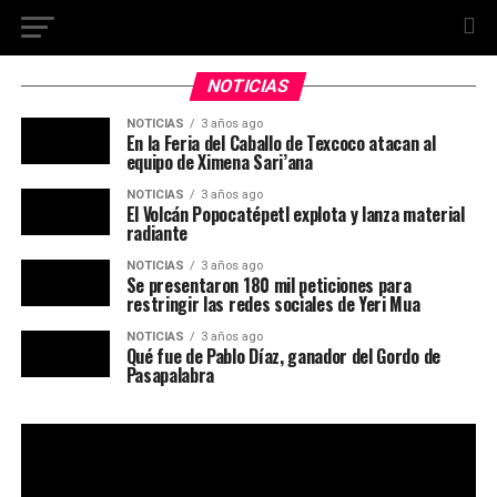
NOTICIAS
NOTICIAS
3 años ago
En la Feria del Caballo de Texcoco atacan al
equipo de Ximena Sari’ana
NOTICIAS
3 años ago
El Volcán Popocatépetl explota y lanza material
radiante
NOTICIAS
3 años ago
Se presentaron 180 mil peticiones para
restringir las redes sociales de Yeri Mua
NOTICIAS
3 años ago
Qué fue de Pablo Díaz, ganador del Gordo de
Pasapalabra