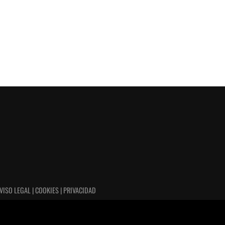
VISO LEGAL | COOKIES | PRIVACIDAD
izando o
Cerrar el ban
Accept
Reject