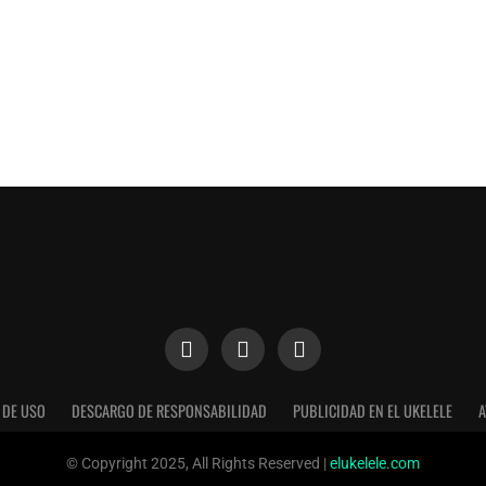
 DE USO
DESCARGO DE RESPONSABILIDAD
PUBLICIDAD EN EL UKELELE
A
n nuestra web. Puedes informarte sobre qué cookies estamos util
© Copyright 2025, All Rights Reserved |
elukelele.com