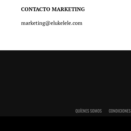
CONTACTO MARKETING
marketing@elukelele.com
QUÍENES SOMOS
CONDICIONES
Utilizamos cookies para darte una mejor experiencia e
desactivarlas en los
AJUSTES.
.