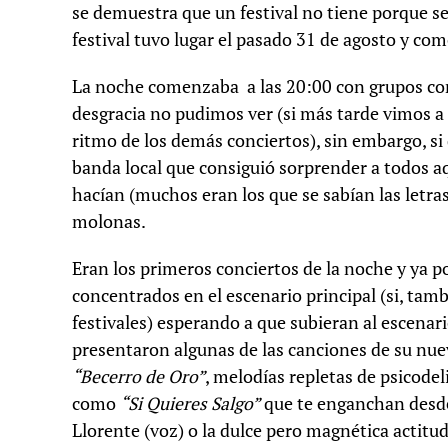
se demuestra que un festival no tiene porque se
festival tuvo lugar el pasado 31 de agosto y com
La noche comenzaba a las 20:00 con grupos 
desgracia no pudimos ver (si más tarde vimos a
ritmo de los demás conciertos), sin embargo, si 
banda local que consiguió sorprender a todos aq
hacían (muchos eran los que se sabían las letra
molonas.
Eran los primeros conciertos de la noche y ya 
concentrados en el escenario principal (si, ta
festivales) esperando a que subieran al escenar
presentaron algunas de las canciones de su n
“Becerro de Oro”
, melodías repletas de psicod
como
“Si Quieres Salgo”
que te enganchan desde e
Llorente (voz) o la dulce pero magnética actitud