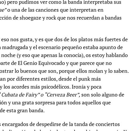
ho) pero pudimos ver como la banda interpretaba sus
ae”
o una de las canciones que interpretan en
ección de shoegaze y rock que nos recuerdan a bandas
.
 eso nos gusta, y es que dos de los platos más fuertes de
 la madrugada y el escenario pequeño estaba apunto de
a noche (y eso que apenas la conocía), os estoy hablando
parte de El Genio Equivocado y que parece que no
strar lo buenos que son, porque ellos molan y lo saben.
n por diferentes estilos, desde el punk más
 los acordes más psicodélicos. Ironía y poca
“
Cubata de Fairy” o “Cerveza Beer”,
son solo alguno de
ión y una grata sorpresa para todos aquellos que
de esta gran banda.
los encargados de despedirse de la tanda de conciertos