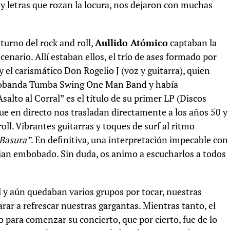
y letras que rozan la locura, nos dejaron con muchas
turno del rock and roll,
Aullido Atómico
captaban la
cenario. Allí estaban ellos, el trío de ases formado por
 el carismático Don Rogelio J (voz y guitarra), quien
onobanda Tumba Swing One Man Band y había
alto al Corral” es el título de su primer LP (Discos
ue en directo nos trasladan directamente a los años 50 y
roll. Vibrantes guitarras y toques de surf al ritmo
 Basura”
. En definitiva, una interpretación impecable con
 dejan embobado. Sin duda, os animo a escucharlos a todos
l y aún quedaban varios grupos por tocar, nuestras
rar a refrescar nuestras gargantas. Mientras tanto, el
o para comenzar su concierto, que por cierto, fue de lo