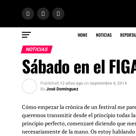
HOME
NOTICIAS
REPORTA
NOTICIAS
Sábado en el FIG
Published
12 años ago
on
septiembre 4, 2014
By
José Domínguez
Cómo empezar la crónica de un festival me pare
queremos transmitir desde el principio todas l
principio perfecto, comenzaré diciendo que men
necesariamente de la mano. Os estoy hablando 