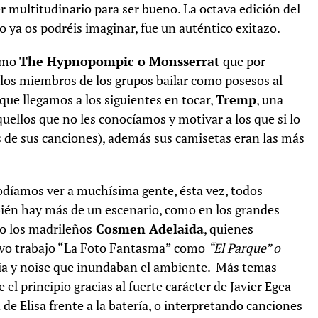
r multitudinario para ser bueno. La octava edición del
o ya os podréis imaginar, fue un auténtico exitazo.
como
The Hypnopompic o Monsserrat
que por
 los miembros de los grupos bailar como posesos al
que llegamos a los siguientes en tocar,
Tremp
, una
uellos que no les conocíamos y motivar a los que si lo
s de sus canciones), además sus camisetas eran las más
podíamos ver a muchísima gente, ésta vez, todos
mbién hay más de un escenario, como en los grandes
io los madrileños
Cosmen Adelaida
, quienes
uevo trabajo “La Foto Fantasma” como
“El Parque” o
elia y noise que inundaban el ambiente. Más temas
l principio gracias al fuerte carácter de Javier Egea
 de Elisa frente a la batería, o interpretando canciones