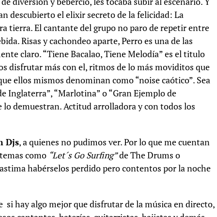
 de diversión y bebercio, les tocaba subir al escenario. Y
 descubierto el elixir secreto de la felicidad: La
ra tierra. El cantante del grupo no paro de repetir entre
bida. Risas y cachondeo aparte, Perro es una de las
te claro. “Tiene Bacalao, Tiene Melodía” es el titulo
os disfrutar más con el, ritmos de lo más moviditos que
 que ellos mismos denominan como “noise caótico”. Sea
de Inglaterra”, “Marlotina” o “Gran Ejemplo de
 lo demuestran. Actitud arrolladora y con todos los
 Djs
, a quienes no pudimos ver. Por lo que me cuentan
o temas como
“Let´s Go Surfing”
de The Drums o
 lastima habérselos perdido pero contentos por la noche
si hay algo mejor que disfrutar de la música en directo,