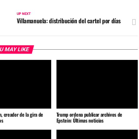
UP NEXT
Villamanuela: distribución del cartel por días
U MAY LIKE
n, creador de la gira de
Trump ordena publicar archivos de
os
Epstein: Últimas noticias