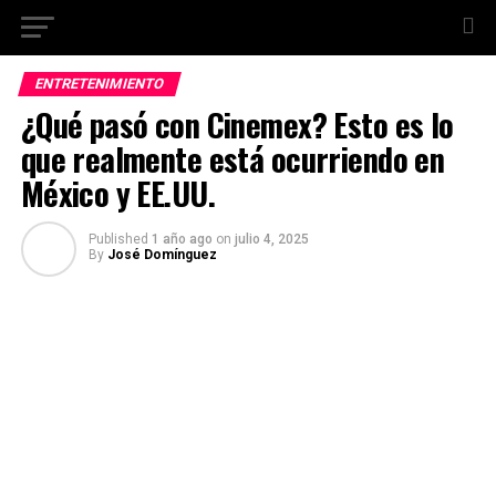
ENTRETENIMIENTO
¿Qué pasó con Cinemex? Esto es lo
que realmente está ocurriendo en
México y EE.UU.
Published
1 año ago
on
julio 4, 2025
By
José Domínguez