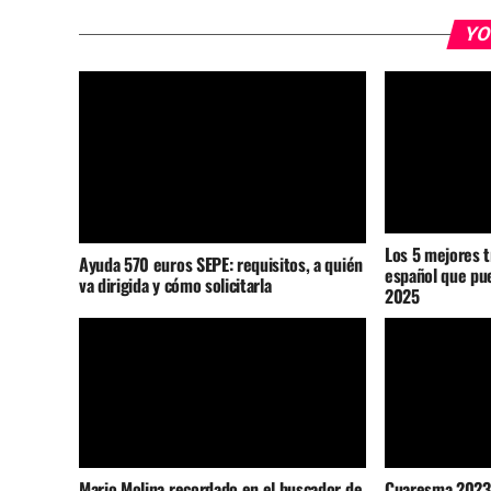
YO
Los 5 mejores t
Ayuda 570 euros SEPE: requisitos, a quién
español que pue
va dirigida y cómo solicitarla
2025
Mario Molina recordado en el buscador de
Cuaresma 2023: