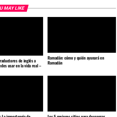
U MAY LIKE
Ramadán: cómo y quién ayunará en
raductores de inglés a
Ramadán
des usar en la vida real –
 La importancia de
Los 5 mejores sitios para descargar