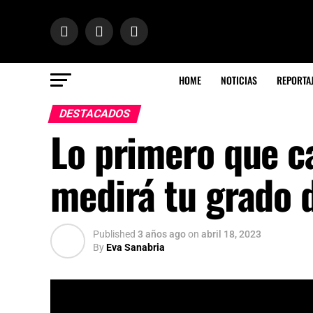
HOME
NOTICIAS
REPORTA
DESTACADOS
Lo primero que ca
medirá tu grado d
Published
3 años ago
on
abril 18, 2023
By
Eva Sanabria