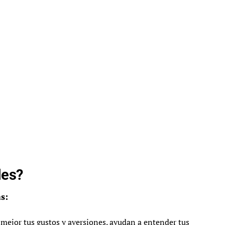
les?
s:
 mejor tus gustos y aversiones. ayudan a entender tus