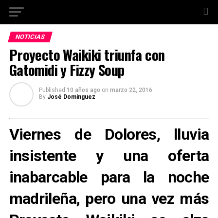
NOTICIAS
Proyecto Waikiki triunfa con
Gatomidi y Fizzy Soup
Published
10 años ago
on
marzo 22, 2016
By
José Domínguez
Viernes de Dolores, lluvia
insistente y una oferta
inabarcable para la noche
madrileña, pero una vez más