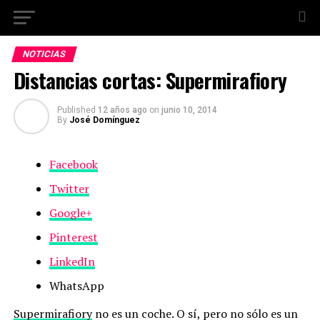
NOTICIAS
Distancias cortas: Supermirafiory
Published
12 años ago
on
junio 10, 2014
By
José Domínguez
Facebook
Twitter
Google+
Pinterest
LinkedIn
WhatsApp
Supermirafiory
no es un coche. O sí, pero no sólo es un