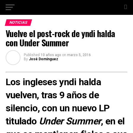
NOTICIAS
Vuelve el post-rock de yndi halda
con Under Summer
Published
10 años ago
on
marzo 5, 2016
By
José Domínguez
Los ingleses yndi halda
vuelven,
tras 9 años de
silencio
, con un nuevo LP
titulado
Under Summer
, en el