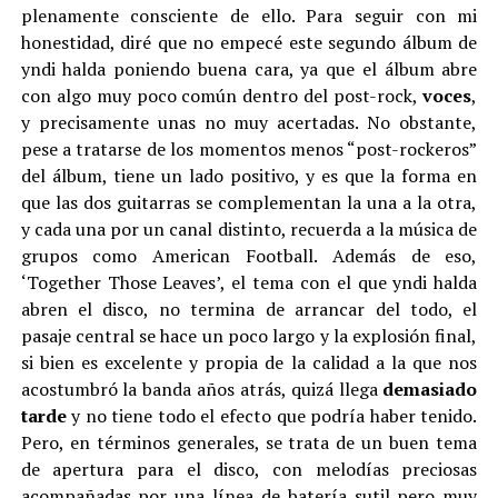
plenamente consciente de ello. Para seguir con mi
honestidad, diré que no empecé este segundo álbum de
yndi halda poniendo buena cara, ya que el álbum abre
con algo muy poco común dentro del post-rock,
voces
,
y precisamente unas no muy acertadas. No obstante,
pese a tratarse de los momentos menos “post-rockeros”
del álbum, tiene un lado positivo, y es que la forma en
que las dos guitarras se complementan la una a la otra,
y cada una por un canal distinto, recuerda a la música de
grupos como American Football. Además de eso,
‘Together Those Leaves’, el tema con el que yndi halda
abren el disco, no termina de arrancar del todo, el
pasaje central se hace un poco largo y la explosión final,
si bien es excelente y propia de la calidad a la que nos
acostumbró la banda años atrás, quizá llega
demasiado
tarde
y no tiene todo el efecto que podría haber tenido.
Pero, en términos generales, se trata de un buen tema
de apertura para el disco, con melodías preciosas
acompañadas por una línea de batería sutil pero muy