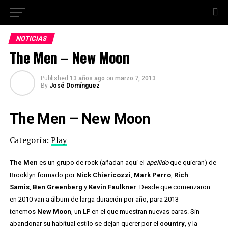
NOTICIAS
The Men – New Moon
Published
13 años ago
on
marzo 7, 2013
By
José Domínguez
The Men – New Moon
Categoría:
Play
The Men
es un grupo de rock (añadan aquí el
apellido
que quieran) de
Brooklyn formado por
Nick Chiericozzi
,
Mark Perro
,
Rich
Samis
,
Ben Greenberg
y
Kevin Faulkner
. Desde que comenzaron
en 2010 van a álbum de larga duración por año, para 2013
tenemos
New Moon
, un LP en el que muestran nuevas caras. Sin
abandonar su habitual estilo se dejan querer por el
country
, y la