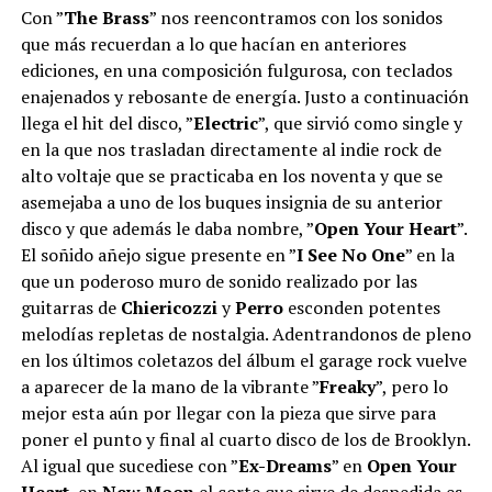
Con ”
The Brass
” nos reencontramos con los sonidos
que más recuerdan a lo que hacían en anteriores
ediciones, en una composición fulgurosa, con teclados
enajenados y rebosante de energía. Justo a continuación
llega el hit del disco, ”
Electric
”, que sirvió como single y
en la que nos trasladan directamente al indie rock de
alto voltaje que se practicaba en los noventa y que se
asemejaba a uno de los buques insignia de su anterior
disco y que además le daba nombre, ”
Open Your Heart
”.
El soñido añejo sigue presente en ”
I See No One
” en la
que un poderoso muro de sonido realizado por las
guitarras de
Chiericozzi
y
Perro
esconden potentes
melodías repletas de nostalgia. Adentrandonos de pleno
en los últimos coletazos del álbum el garage rock vuelve
a aparecer de la mano de la vibrante ”
Freaky
”, pero lo
mejor esta aún por llegar con la pieza que sirve para
poner el punto y final al cuarto disco de los de Brooklyn.
Al igual que sucediese con ”
Ex-Dreams
” en
Open Your