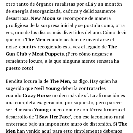
otro tanto de órganos ruralistas por allá y un montón
de energía desorganizada, caótica y deliciosamente
desastrosa.
New Moon
se recompone de manera
prodigiosa de la sorpresa inicial y se postula como, otra
vez, uno de los discos más divertidos del año. Cómo decir
que no a
The Men
cuando acaban de inventarse el
noise-country recogiendo esta vez el legado de
The
Gun Club
y
Meat Puppets
. ¡Pero cómo negarse a
semejante locura, a la que ninguna mente sensata ha
puesto coto!
Bendita locura la de
The Men
, os digo. Hay quien ha
sugerido que
Neil Young
debería contratarles
cuando
Crazy Horse
no den más de sí. La afirmación es
una completa exageración, por supuesto, pero parece
ser el mismo
Young
quien domine con férrea firmeza el
desarrollo de ‘
I Saw Her Face
’, con ese laconismo rural
enterrado bajo un imponente muro de distorsión. Si
The
Men
han venido aquí para esto simplemente debemos