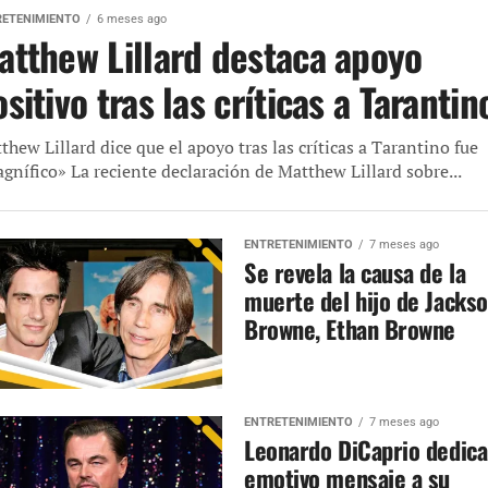
RETENIMIENTO
6 meses ago
atthew Lillard destaca apoyo
sitivo tras las críticas a Tarantin
thew Lillard dice que el apoyo tras las críticas a Tarantino fue
gnífico» La reciente declaración de Matthew Lillard sobre...
ENTRETENIMIENTO
7 meses ago
Se revela la causa de la
muerte del hijo de Jacks
Browne, Ethan Browne
ENTRETENIMIENTO
7 meses ago
Leonardo DiCaprio dedica
emotivo mensaje a su