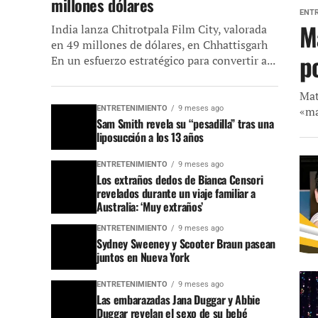
millones dólares
ENT
M
India lanza Chitrotpala Film City, valorada
en 49 millones de dólares, en Chhattisgarh
po
En un esfuerzo estratégico para convertir a...
Mat
ENTRETENIMIENTO
9 meses ago
«ma
Sam Smith revela su “pesadilla” tras una
liposucción a los 13 años
ENTRETENIMIENTO
9 meses ago
Los extraños dedos de Bianca Censori
revelados durante un viaje familiar a
Australia: ‘Muy extraños’
ENTRETENIMIENTO
9 meses ago
Sydney Sweeney y Scooter Braun pasean
juntos en Nueva York
ENTRETENIMIENTO
9 meses ago
Las embarazadas Jana Duggar y Abbie
Duggar revelan el sexo de su bebé