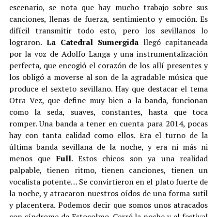
escenario, se nota que hay mucho trabajo sobre sus
canciones, llenas de fuerza, sentimiento y emoción. Es
difícil transmitir todo esto, pero los sevillanos lo
lograron.
La Catedral Sumergida
llegó capitaneada
por la voz de Adolfo Langa y una instrumentalización
perfecta, que encogió el corazón de los allí presentes y
los obligó a moverse al son de la agradable música que
produce el sexteto sevillano. Hay que destacar el tema
Otra Vez, que define muy bien a la banda, funcionan
como la seda, suaves, constantes, hasta que toca
romper. Una banda a tener en cuenta para 2014, pocas
hay con tanta calidad como ellos. Era el turno de la
última banda sevillana de la noche, y era ni más ni
menos que
Full
. Estos chicos son ya una realidad
palpable, tienen ritmo, tienen canciones, tienen un
vocalista potente… Se convirtieron en el plato fuerte de
la noche, y atracaron nuestros oídos de una forma sutil
y placentera. Podemos decir que somos unos atracados
con síndrome de Estocolmo. Cerró la noche y el festival