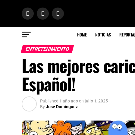
HOME
NOTICIAS
REPORTA
ENTRETENIMIENTO
Las mejores cari
Español!
Published
1 año ago
on
julio 1, 2025
By
José Domínguez