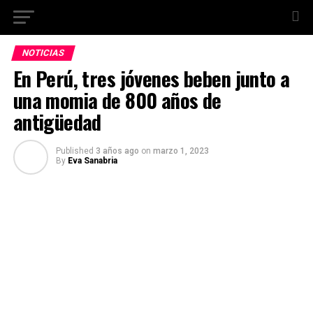
NOTICIAS
En Perú, tres jóvenes beben junto a
una momia de 800 años de
antigüedad
Published
3 años ago
on
marzo 1, 2023
By
Eva Sanabria