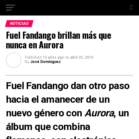
NOTICIAS
Fuel Fandango brillan más que
nunca en Aurora
Published
10 años ago
on
abril 25, 2016
By
José Domínguez
Fuel Fandango dan otro paso
hacia el amanecer de un
nuevo género con
Aurora
, un
álbum que combina