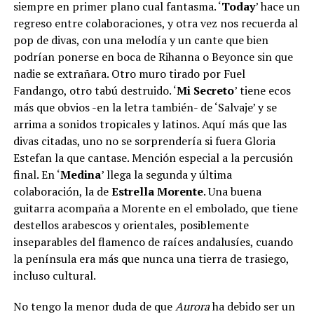
siempre en primer plano cual fantasma. ‘
Today
’ hace un
regreso entre colaboraciones, y otra vez nos recuerda al
pop de divas, con una melodía y un cante que bien
podrían ponerse en boca de Rihanna o Beyonce sin que
nadie se extrañara. Otro muro tirado por Fuel
Fandango, otro tabú destruido. ‘
Mi Secreto
’ tiene ecos
más que obvios -en la letra también- de ‘Salvaje’ y se
arrima a sonidos tropicales y latinos. Aquí más que las
divas citadas, uno no se sorprendería si fuera Gloria
Estefan la que cantase. Mención especial a la percusión
final. En ‘
Medina
’ llega la segunda y última
colaboración, la de
Estrella Morente
. Una buena
guitarra acompaña a Morente en el embolado, que tiene
destellos arabescos y orientales, posiblemente
inseparables del flamenco de raíces andalusíes, cuando
la península era más que nunca una tierra de trasiego,
incluso cultural.
No tengo la menor duda de que
Aurora
ha debido ser un