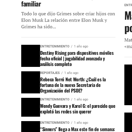
familiar
ENT
M
Todo lo que dijo Grimes sobre criar hijos con
Elon Musk La relación entre Elon Musk y
po
Grimes ha sido...
Mat
«ma
ENTRETENIMIENTO
1 año ago
Destiny Rising para dispositivos móviles
fecha oficial | jugabilidad avanzada y
análisis completo
REPORTAJES
1 año ago
Rebeca Torró Net Worth: ¿Cuál es la
fortuna de la nueva Secretaria de
Organización del PSOE?
ENTRETENIMIENTO
1 año ago
Wendy Guevara y Karol G: el parecido que
explotó las redes sin querer
ENTRETENIMIENTO
1 año ago
“Sinners” llega a Max este fin de semana: