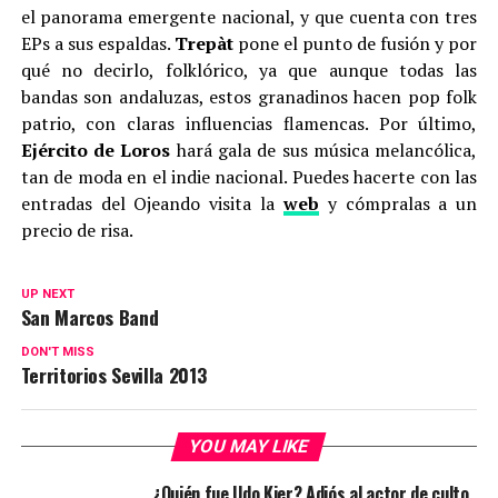
el panorama emergente nacional, y que cuenta con tres
EPs a sus espaldas.
Trepàt
pone el punto de fusión y por
qué no decirlo, folklórico, ya que aunque todas las
bandas son andaluzas, estos granadinos hacen pop folk
patrio, con claras influencias flamencas. Por último,
Ejército de Loros
hará gala de sus música melancólica,
tan de moda en el indie nacional. Puedes hacerte con las
entradas del Ojeando visita la
web
y cómpralas a un
precio de risa.
UP NEXT
San Marcos Band
DON'T MISS
Territorios Sevilla 2013
YOU MAY LIKE
¿Quién fue Udo Kier? Adiós al actor de culto