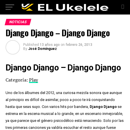
NOTICIAS
Django Django – Django Django
Published
13 años ago
on
febrero 26, 2013
By
José Domínguez
Django Django – Django Django
Categoría:
Play
Uno de los álbumes del 2012, una curiosa mezcla sonora que aunque
al principio es difícil de asimilar, poco a poco te irá conquistando
hasta que seas suyo. Con varios hits por bandera,
Django Django
se
estrena en la escena musical a lo grande, en un escenario inmejorable,
ya que parece que el género psicodélico está renaciendo. Solo por las
tres primeras canciones ya valdría escuchar el resto aunque fuese