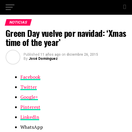
NOTICIAS
Green Day vuelve por navidad: ‘Xmas
time of the year’
Published
11 años ago
on
diciembre 26, 2015
By
José Domínguez
Facebook
Twitter
Google+
Pinterest
LinkedIn
WhatsApp