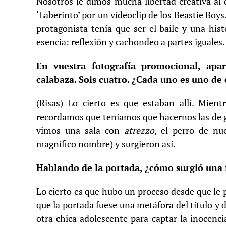
Nosotros le dimos mucha libertad creativa al 
‘Laberinto’ por un vídeoclip de los Beastie Boy
protagonista tenía que ser el baile y una hist
esencia: reflexión y cachondeo a partes iguales.
En vuestra fotografía promocional, apa
calabaza. Sois cuatro. ¿Cada uno es uno de e
(Risas) Lo cierto es que estaban allí. Mient
recordamos que teníamos que hacernos las de 
vimos una sala con
atrezzo
, el perro de n
magnífico nombre) y surgieron así.
Hablando de la portada, ¿cómo surgió una
Lo cierto es que hubo un proceso desde que le
que la portada fuese una metáfora del título y 
otra chica adolescente para captar la inocenci