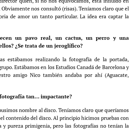
director quien, si no nos equivocamos, está influido en
s. Obviamente nos consultó (risas). Teníamos claro que el
oria de amor un tanto particular. La idea era captar la
recen un pavo real, un cactus, un perro y una
llos? ¿Se trata de un jeroglífico?
ras estábamos realizando la fotografía de la portada,
grupo. Estábamos en los Estudios Canadá de Barcelona y
uestro amigo Nico también andaba por ahí (Aguacate,
 fotografía tan… impactante?
 pusimos nombre al disco. Teníamos claro que queríamos
del contenido del disco. Al principio hicimos pruebas con
a y pureza primigenia, pero las fotografías no tenían la