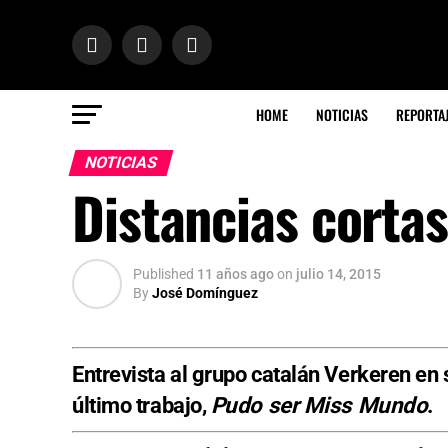
HOME
NOTICIAS
REPORTA
NOTICIAS
Distancias corta
Published
11 años ago
on
julio 14, 2015
By
José Domínguez
Entrevista al grupo catalán Verkeren en
último trabajo,
Pudo ser Miss Mundo
.