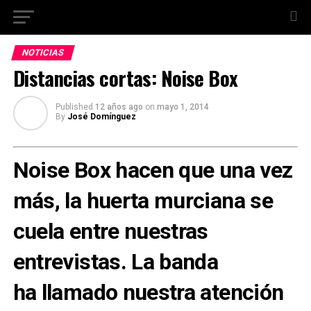
NOTICIAS
Distancias cortas: Noise Box
Published
12 años ago
on
mayo 1, 2014
By
José Domínguez
Noise Box hacen que una vez
más, la huerta murciana se
cuela entre nuestras
entrevistas. La banda
ha llamado nuestra atención