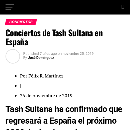
CONCIERTOS
Conciertos de Tash Sultana en
España
Published
7 años ago
on
noviembre 25, 2019
By
José Domínguez
Por Félix R. Martínez
|
25 de noviembre de 2019
Tash Sultana ha confirmado que
regresará a España el próximo