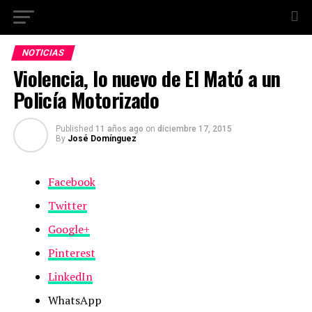
NOTICIAS
Violencia, lo nuevo de El Mató a un
Policía Motorizado
Published
11 años ago
on
diciembre 17, 2015
By
José Domínguez
Facebook
Twitter
Google+
Pinterest
LinkedIn
WhatsApp