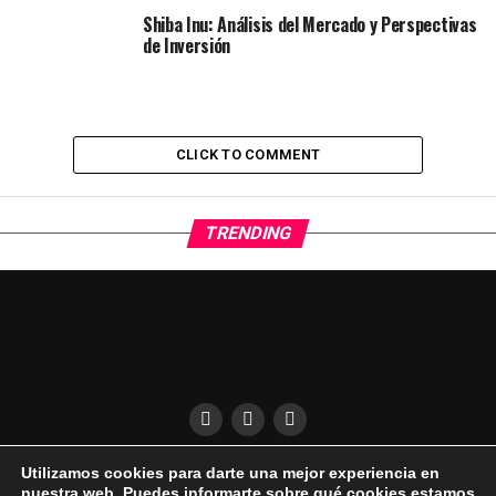
Shiba Inu: Análisis del Mercado y Perspectivas
de Inversión
CLICK TO COMMENT
TRENDING
Utilizamos cookies para darte una mejor experiencia en
QUÍENES SOMOS
CONDICIONES DE USO
DESCARGO DE RESPONSABILIDAD
nuestra web. Puedes informarte sobre qué cookies estamos