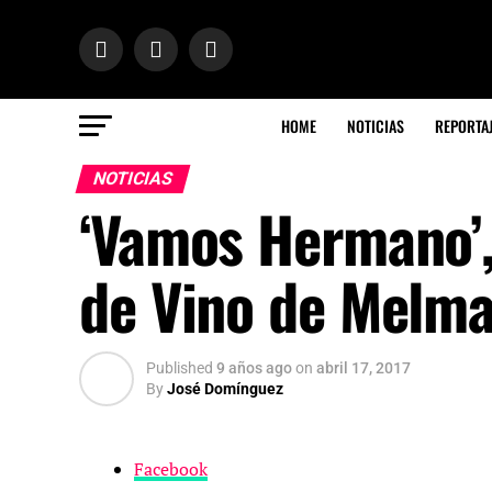
HOME
NOTICIAS
REPORTA
NOTICIAS
‘Vamos Hermano’,
de Vino de Melm
Published
9 años ago
on
abril 17, 2017
By
José Domínguez
Facebook