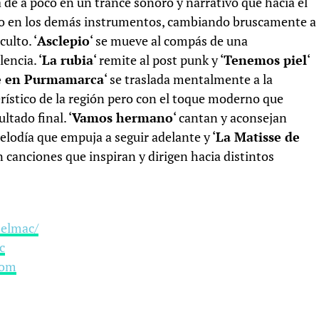
a de a poco en un trance sonoro y narrativo que hacia el
como en los demás instrumentos, cambiando bruscamente a
culto. ‘
Asclepio
‘ se mueve al compás de una
encia. ‘
La rubia
‘ remite al post punk y ‘
Tenemos piel
‘
e en Purmamarca
‘ se traslada mentalmente a la
erístico de la región pero con el toque moderno que
ltado final. ‘
Vamos hermano
‘ cantan y aconsejan
odía que empuja a seguir adelante y ‘
La Matisse de
on canciones que inspiran y dirigen hacia distintos
elmac/
c
com