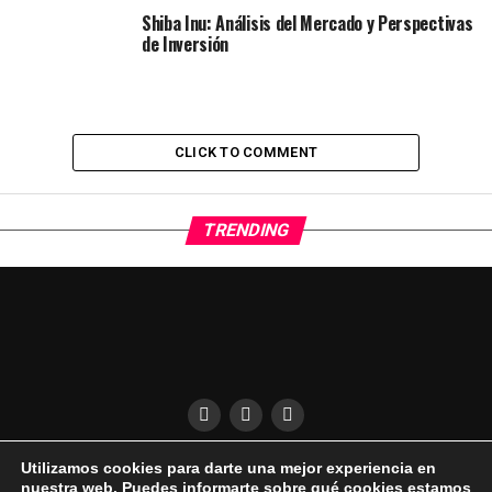
Shiba Inu: Análisis del Mercado y Perspectivas
de Inversión
CLICK TO COMMENT
TRENDING
Utilizamos cookies para darte una mejor experiencia en
QUÍENES SOMOS
CONDICIONES DE USO
DESCARGO DE RESPONSABILIDAD
nuestra web. Puedes informarte sobre qué cookies estamos