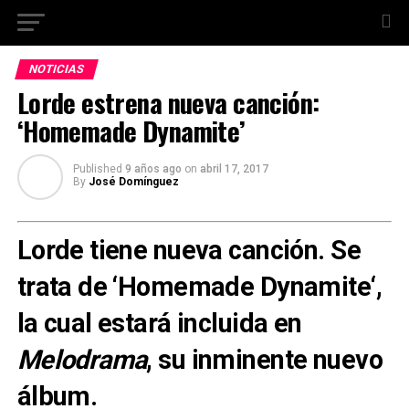
NOTICIAS
Lorde estrena nueva canción:
‘Homemade Dynamite’
Published
9 años ago
on
abril 17, 2017
By
José Domínguez
Lorde
tiene nueva canción. Se
trata de ‘
Homemade Dynamite
‘,
la cual estará incluida en
Melodrama
, su inminente nuevo
álbum.