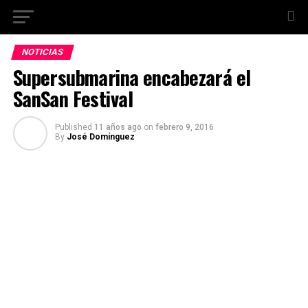
NOTICIAS
Supersubmarina encabezará el
SanSan Festival
Published
11 años ago
on
febrero 9, 2016
By
José Domínguez