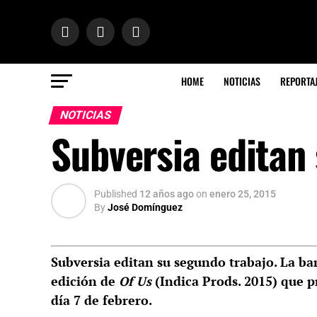
HOME
NOTICIAS
REPORTA
NOTICIAS
Subversia editan
Published
12 años ago
on
enero 25, 2015
By
José Domínguez
Subversia editan su segundo trabajo. La ba
edición de
Of Us
(Indica Prods. 2015) que p
día 7 de febrero.