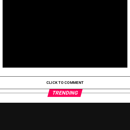
Fallece Jay Stein, creador de la gira de Universal Studios
Pepeto Preventa: ¿Por Qué Está Ganando Popularidad?
CLICK TO COMMENT
TRENDING