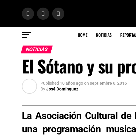
HOME
NOTICIAS
REPORTA
NOTICIAS
El Sótano y su p
Published
10 años ago
on
septiembre 6, 2016
By
José Domínguez
La Asociación Cultural de
una programación musical