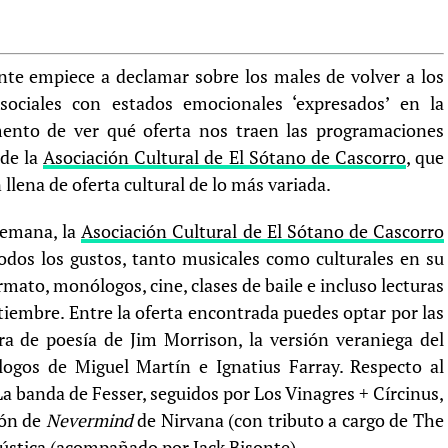
nte empiece a declamar sobre los males de volver a los
sociales con estados emocionales ‘expresados’ en la
ento de ver qué oferta nos traen las programaciones
 de la
Asociación Cultural de El Sótano de Cascorro
, que
llena de oferta cultural de lo más variada.
 semana, la
Asociación Cultural de El Sótano de Cascorro
todos los gustos, tanto musicales como culturales en su
mato, monólogos, cine, clases de baile e incluso lecturas
tiembre. Entre la oferta encontrada puedes optar por las
ura de poesía de Jim Morrison, la versión veraniega del
ólogos de Miguel Martín e Ignatius Farray. Respecto al
a banda de Fesser, seguidos por Los Vinagres + Círcinus,
ión de
Nevermind
de Nirvana (con tributo a cargo de The
cústica (acompañado por Jack Bisonte).