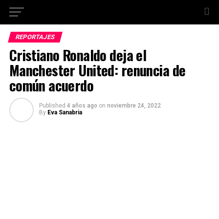
REPORTAJES
Cristiano Ronaldo deja el
Manchester United: renuncia de
común acuerdo
Published
4 años ago
on
noviembre 24, 2022
By
Eva Sanabria