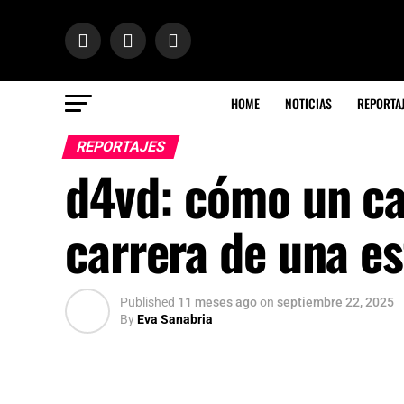
HOME
NOTICIAS
REPORTA
REPORTAJES
d4vd: cómo un cas
carrera de una e
Published
11 meses ago
on
septiembre 22, 2025
By
Eva Sanabria