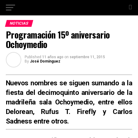
NOTICIAS
Programación 15º aniversario
Ochoymedio
Published
11 años ago
on
septiembre 11, 2015
By
José Domínguez
Nuevos nombres se siguen sumando a la
fiesta del decimoquinto aniversario de la
madrileña sala Ochoymedio, entre ellos
Delorean, Rufus T. Firefly y Carlos
Sadness entre otros.