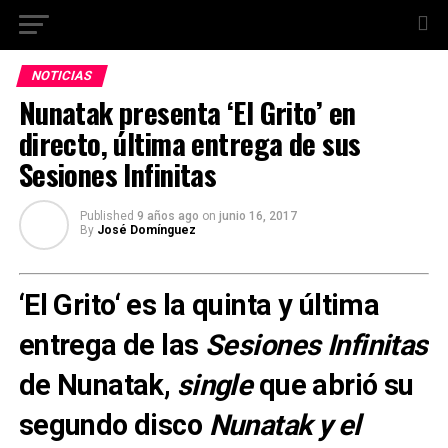
NOTICIAS
Nunatak presenta ‘El Grito’ en
directo, última entrega de sus
Sesiones Infinitas
Published
9 años ago
on
junio 16, 2017
By
José Domínguez
‘
El Grito
‘ es la quinta y última
entrega de las
Sesiones Infinitas
de
Nunatak
,
single
que abrió su
segundo disco
Nunatak y el