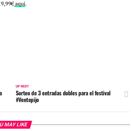
19,99€
aquí
.
UP NEXT
a
Sorteo de 3 entradas dobles para el festival
#Ventepijo
U MAY LIKE