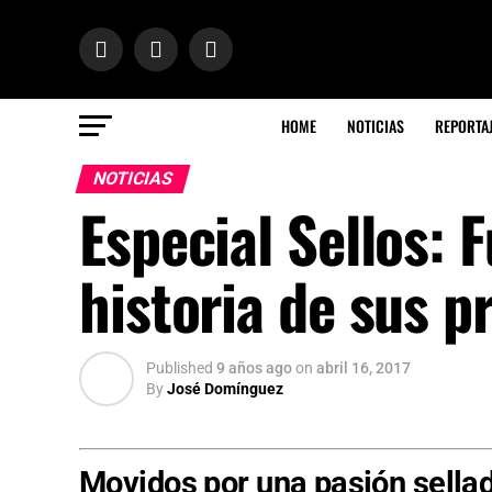
HOME
NOTICIAS
REPORTA
NOTICIAS
Especial Sellos: 
historia de sus p
Published
9 años ago
on
abril 16, 2017
By
José Domínguez
Movidos por una pasión sella