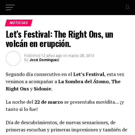
NOTICIAS
Let’s Festival: The Right Ons, un
volcán en erupción.
Published
12 años ago
on
marzo 28, 2014
By
José Domínguez
Segundo día consecutivo en el
Let’s Festival
, esta vez
venimos a acompañar a
La Sombra del Átomo
,
The
Right Ons
y
Sidonie
.
La noche del
22 de marzo
se presentaba movidita… ¡y
tanto si lo fue!
Día de descubrimientos, de nuevas sensaciones, de
primeras escuchas y primeras impresiones y también de