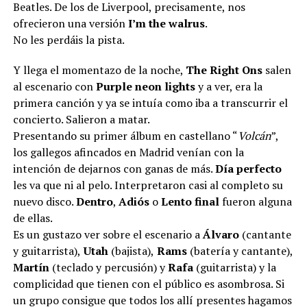
Beatles. De los de Liverpool, precisamente, nos
ofrecieron una versión
I’m the walrus
.
No les perdáis la pista.
Y llega el momentazo de la noche,
The Right Ons
salen
al escenario con
Purple neon lights
y a ver, era la
primera canción y ya se intuía como iba a transcurrir el
concierto. Salieron a matar.
Presentando su primer álbum en castellano “
Volcán
”,
los gallegos afincados en Madrid venían con la
intención de dejarnos con ganas de más.
Día perfecto
les va que ni al pelo. Interpretaron casi al completo su
nuevo disco.
Dentro
,
Adiós
o
Lento final
fueron alguna
de ellas.
Es un gustazo ver sobre el escenario a
Álvaro
(cantante
y guitarrista),
Utah
(bajista),
Rams
(batería y cantante),
Martín
(teclado y percusión) y
Rafa
(guitarrista)
y la
complicidad que tienen con el público es asombrosa. Si
un grupo consigue que todos los allí presentes hagamos