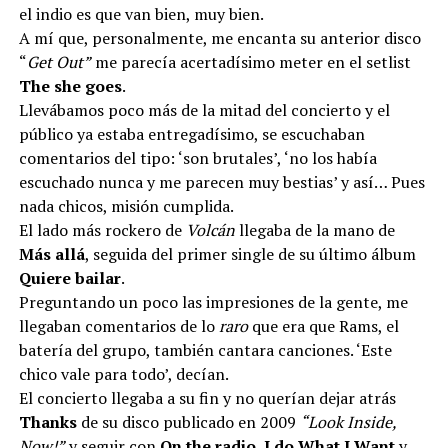
el indio es que van bien, muy bien.
A mí que, personalmente, me encanta su anterior disco
“
Get Out”
me parecía acertadísimo meter en el setlist
The she goes
.
Llevábamos poco más de la mitad del concierto y el
público ya estaba entregadísimo, se escuchaban
comentarios del tipo: ‘son brutales’, ‘no los había
escuchado nunca y me parecen muy bestias’ y así… Pues
nada chicos, misión cumplida.
El lado más rockero de
Volcán
llegaba de la mano de
Más allá
, seguida del primer single de su último álbum
Quiere bailar
.
Preguntando un poco las impresiones de la gente, me
llegaban comentarios de lo
raro
que era que Rams, el
batería del grupo, también cantara canciones. ‘Este
chico vale para todo’, decían.
El concierto llegaba a su fin y no querían dejar atrás
Thanks
de su disco publicado en 2009
“Look Inside,
Now!”
y seguir con
On the radio
,
I do What I Want
y