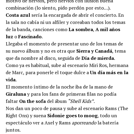
motivo de nervios, pero nervios con ilusión buena
combinación (lo siento, pido perdón por esto…).
Costa azul
sería la encargada de abrir el concierto. En
la sala no cabía ni un alfiler y coreaban todos los temas
de la banda, canciones como
La sombra
,
A mil años
luz
o
Fascinado
.
Llegaba el momento de presentar uno de los temas de
su nuevo álbum y no es otra que
Sierra y Canadá
, tema
que da nombre al disco, seguida de
Día de mierda
.
Como ya es habitual, sube al escenario Miri Ros, hermana
de Marc, para ponerle el toque dulce a
Un día más en la
vida
.
El momento íntimo de la noche iba de la mano de
Giraluna
y para los fans de primeras filas no podía
faltar
On the sofa
del ábum
“Shell Kids”
.
Nos dan un poco de pausa y sube al escenario Rams (The
Right Ons) y suena
Sidonie goes to moog
, todo un
espectáculo ver a Axel y Rams
aporreando
la batería
juntos.