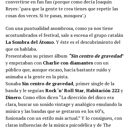
convertirse en fan fan (porque como decía Joaquin
Reyes: ‘para que la gente te crea tienes que repetir las
cosas dos veces. Si te pasas, mosquea’.)
Con una puntualidad asombrosa, como ya nos tiene
acostumbrados el festival, sale a escena el grupo catalán
La Sombra del Átomo
. Y éste es el descubrimiento del
que os hablaba.
Presentaban su primer álbum
“
Sin centro de gravedad
”
y empezaban con
Charlie con diamantes
con un
público que, aunque escaso, hacía bastante ruido y
animaba a la gente en la pista.
Sonaba
Sin centro de gravedad
, primer single de la
banda y le seguían
Rock ‘n’ Roll Star
,
Habitación 222
y
Dinero
. Como ellos dicen “La dirección del disco era
clara, buscar un sonido vintage y analógico emulando la
música y las bandas que se gestaron en los 60‟s,
fusionada con un estilo más actual.” Y lo consiguen, con
claras influencias de la música psicodélica y de The