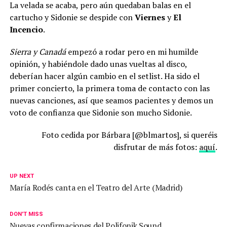
La velada se acaba, pero aún quedaban balas en el
cartucho y Sidonie se despide con
Viernes
y
El
Incencio
.
Sierra y Canadá
empezó a rodar pero en mi humilde
opinión, y habiéndole dado unas vueltas al disco,
deberían hacer algún cambio en el setlist. Ha sido el
primer concierto, la primera toma de contacto con las
nuevas canciones, así que seamos pacientes y demos un
voto de confianza que Sidonie son mucho Sidonie.
Foto cedida por Bárbara [@blmartos], si queréis
disfrutar de más fotos:
aquí
.
UP NEXT
María Rodés canta en el Teatro del Arte (Madrid)
DON'T MISS
Nuevas confirmaciones del Polifonik Sound