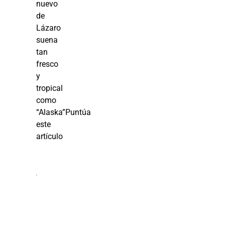
nuevo
de
Lázaro
suena
tan
fresco
y
tropical
como
“Alaska”Puntúa
este
artículo
¿Se
puede