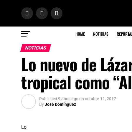
HOME
NOTICIAS
REPORTA
NOTICIAS
Lo nuevo de Lázar
tropical como “A
Published
9 años ago
on
octubre 11, 2017
By
José Domínguez
Lo