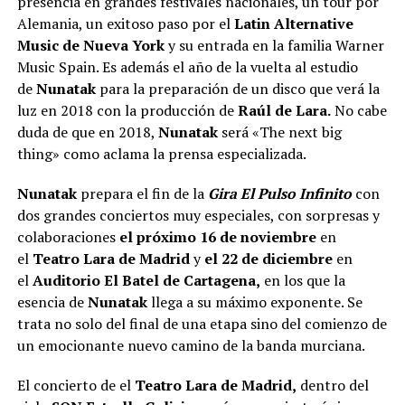
presencia en grandes festivales nacionales, un tour por
Alemania, un exitoso paso por el
Latin Alternative
Music de Nueva York
y su entrada en la familia Warner
Music Spain. Es además el año de la vuelta al estudio
de
Nunatak
para la preparación de un disco que verá la
luz en 2018 con la producción de
Raúl de Lara.
No cabe
duda de que en 2018,
Nunatak
será «The next big
thing» como aclama la prensa especializada.
Nunatak
prepara el fin de la
Gira El Pulso Infinito
con
dos grandes conciertos muy especiales, con sorpresas y
colaboraciones
el próximo 16 de noviembre
en
el
Teatro Lara
de Madrid
y
el 22 de diciembre
en
el
Auditorio El Batel de Cartagena,
en los que la
esencia de
Nunatak
llega a su máximo exponente. Se
trata no solo del final de una etapa sino del comienzo de
un emocionante nuevo camino de la banda murciana.
El concierto de el
Teatro Lara de Madrid,
dentro del