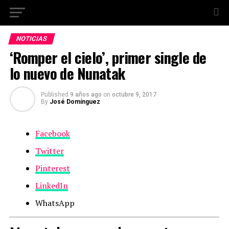
NOTICIAS
‘Romper el cielo’, primer single de
lo nuevo de Nunatak
Published
9 años ago
on
octubre 9, 2017
By
José Domínguez
Facebook
Twitter
Pinterest
LinkedIn
WhatsApp