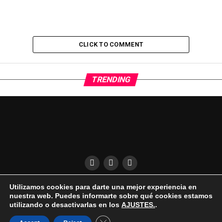
CLICK TO COMMENT
TRENDING
Utilizamos cookies para darte una mejor experiencia en
QUÍENES SOMOS
CONDICIONES DE USO
DESCARGO DE RESPONSABILIDAD
nuestra web. Puedes informarte sobre qué cookies estamos
PUBLICIDAD EN EL UKELELE
AVISO LEGAL | COOKIES | PRIVACIDAD
utilizando o desactivarlas en los
AJUSTES.
.
Cerrar el banner de cookies RGPD