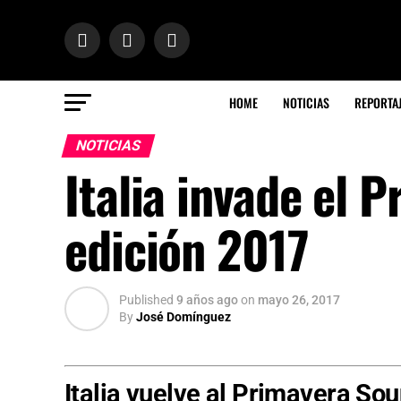
HOME
NOTICIAS
REPORTA
NOTICIAS
Italia invade el 
edición 2017
Published
9 años ago
on
mayo 26, 2017
By
José Domínguez
Italia vuelve al
Primavera Sou