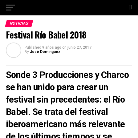
NOTICIAS
Festival Río Babel 2018
Published
9 años ago
on
junio 27, 2017
By
José Domínguez
Sonde 3 Producciones y Charco
se han unido para crear un
festival sin precedentes: el Río
Babel. Se trata del festival
iberoamericano más relevante
de los últimos tiempos y se