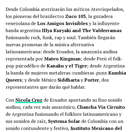
Desde Colombia aterrizarán los míticos Aterciopelados,
los pioneras del brazilectro
Zuco 103
, la gozadera
venezolana de
Los Amigos Invisibles
y la influyente
banda argentina
Illya Kuryaki and The Valderramas
fusionando rock, funk, rap y soul. También llegarán
nuevas promesas de la música alternativa
latinoamericana: desde Ecuador, la amazonía andina
representada por
Mateo Kingman
; desde Perú el folk-
pop psicodélico de
Kanaku y el Tigre
; desde Argentina
la banda de mujeres metaleras-cumbieras-punx
Kumbia
Queers
; y desde México
Siddharta
y
Porter
, dos
representantes que darán qué hablar.
Con
Nicola Cruz
de Ecuador aportando su fino sonido
andino, cada vez más amazónico,
Chancha Vía Circuito
de Argentina fusionando el folklore latinoamericano y
sus sonidos de raíz,
Systema Solar
de Colombia con un
sonido contundente y festivo,
Instituto Mexicano del