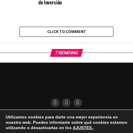
de Inversión
CLICK TO COMMENT
TRENDING
Utilizamos cookies para darte una mejor experiencia en
QUÍENES SOMOS
CONDICIONES DE USO
DESCARGO DE RESPONSABILIDAD
nuestra web. Puedes informarte sobre qué cookies estamos
PUBLICIDAD EN EL UKELELE
AVISO LEGAL | COOKIES | PRIVACIDAD
utilizando o desactivarlas en los
AJUSTES.
.