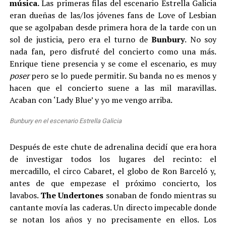
música.
Las primeras filas del escenario Estrella Galicia
eran dueñas de las/los jóvenes fans de Love of Lesbian
que se agolpaban desde primera hora de la tarde con un
sol de justicia, pero era el turno de
Bunbu
ry
. No soy
nada fan, pero disfruté del concierto como una más.
Enrique tiene presencia y se come el escenario, es muy
poser
pero se lo puede permitir. Su banda no es menos y
hacen que el concierto suene a las mil maravillas.
Acaban con ‘Lady Blue’ y yo me vengo arriba.
Bunbury en el escenario Estrella Galicia
Después de este chute de adrenalina decidí que era hora
de investigar todos los lugares del recinto: el
mercadillo, el circo Cabaret, el globo de Ron Barceló y,
antes de que empezase el próximo concierto, los
lavabos.
The
Undertones
sonaban de fondo mientras su
cantante movía las caderas. Un directo impecable donde
se notan los años y no precisamente en ellos. Los