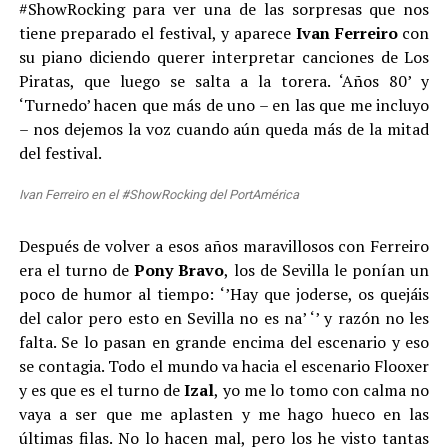
#ShowRocking para ver una de las sorpresas que nos
tiene preparado el festival, y aparece
Ivan
Ferreiro
con
su piano diciendo querer interpretar canciones de Los
Piratas, que luego se salta a la torera. ‘Años 80’ y
‘Turnedo’ hacen que más de uno – en las que me incluyo
– nos dejemos la voz cuando aún queda más de la mitad
del festival.
Ivan Ferreiro en el #ShowRocking del PortAmérica
Después de volver a esos años maravillosos con Ferreiro
era el turno de
Pony
Bravo
, los de Sevilla le ponían un
poco de humor al tiempo: ‘’Hay que joderse, os quejáis
del calor pero esto en Sevilla no es na’ ‘’ y razón no les
falta. Se lo pasan en grande encima del escenario y eso
se contagia. Todo el mundo va hacia el escenario Flooxer
y es que es el turno de
Izal
, yo me lo tomo con calma no
vaya a ser que me aplasten y me hago hueco en las
últimas filas. No lo hacen mal, pero los he visto tantas