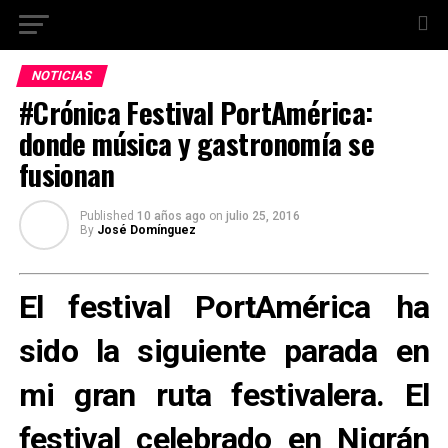
NOTICIAS
#Crónica Festival PortAmérica:
donde música y gastronomía se
fusionan
Published
10 años ago
on
julio 25, 2016
By
José Domínguez
El festival PortAmérica ha
sido la siguiente parada en
mi gran ruta festivalera. El
festival celebrado en Nigrán