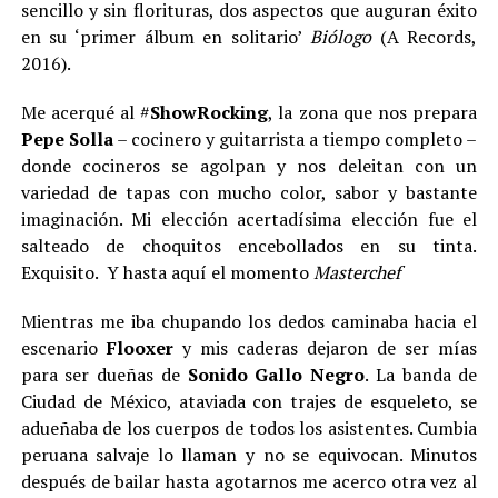
sencillo y sin florituras, dos aspectos que auguran éxito
en su ‘primer álbum en solitario’
Biólogo
(A Records,
2016).
Me acerqué al #
ShowRocking
, la zona que nos prepara
Pepe
Solla
– cocinero y guitarrista a tiempo completo –
donde cocineros se agolpan y nos deleitan con un
variedad de tapas con mucho color, sabor y bastante
imaginación. Mi elección acertadísima elección fue el
salteado de choquitos encebollados en su tinta.
Exquisito. Y hasta aquí el momento
Masterchef
Mientras me iba chupando los dedos caminaba hacia el
escenario
Flooxer
y mis caderas dejaron de ser mías
para ser dueñas de
So
nido Gallo Negro
. La banda de
Ciudad de México, ataviada con trajes de esqueleto, se
adueñaba de los cuerpos de todos los asistentes. Cumbia
peruana salvaje lo llaman y no se equivocan. Minutos
después de bailar hasta agotarnos me acerco otra vez al