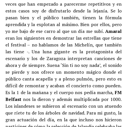
veces que han empezado a parecerme repetitivos y en
estos casos soy de disfrutarlo desde la lejanía. Se lo
pasan bien y el público también, tienen la fórmula
aprendida y la explotan al máximo. Bien por ellos, pero
yo me bajo de ese carro al que un día me subí.
Amaral
eran los siguientes en demostrar las estrellas que tiene
el festival – no hablamos de las Michelín, que también
las tiene -. Una luna gigante es la protagonista del
escenario y los de Zaragoza interpretan canciones de
ahora y de siempre. Suena ‘Sin ti no soy nada’, el sonido
se pierde y nos ofrece un momento mágico donde el
público canta acapella y a pleno pulmón, pero esto es
difícil de remontar y acaban el concierto como pueden.
Es la 1 de la mañana y el cuerpo nos pedía marcha,
FM
Belfast
nos la dieron y además multiplicada por 1000.
Los islandeses se subieron al escenario con un atuendo
que ríete tu de los árboles de navidad. Para mi gusto, la
gran actuación del día, en la que incluso nos hicieron
partícipes de cómo la selección de Islandia celebraba las