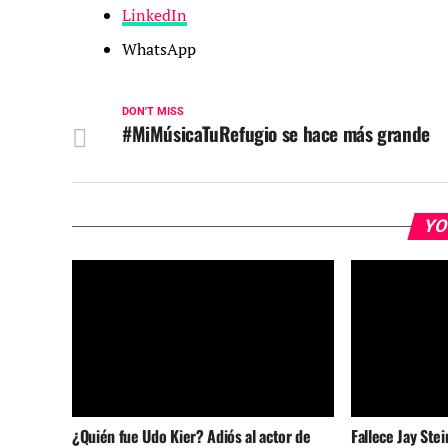
LinkedIn
WhatsApp
DON'T MISS
#MiMúsicaTuRefugio se hace más grande
YO
¿Quién fue Udo Kier? Adiós al actor de
Fallece Jay Stei