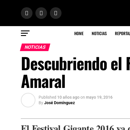
HOME
NOTICIAS
REPORTA
NOTICIAS
Descubriendo el F
Amaral
Published
10 años ago
on
mayo 19, 2016
By
José Domínguez
El Festival Gigante 2016 va