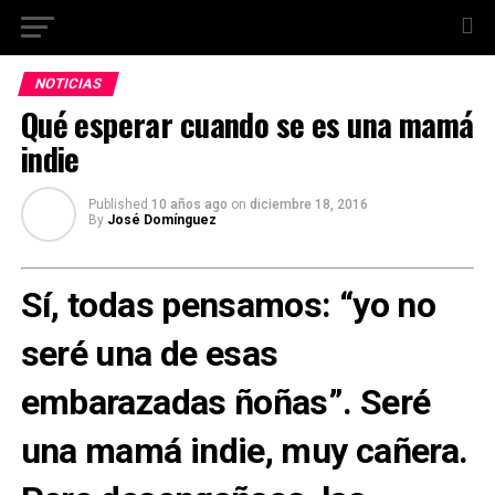
NOTICIAS
Qué esperar cuando se es una mamá
indie
Published
10 años ago
on
diciembre 18, 2016
By
José Domínguez
Sí, todas pensamos: “yo no
seré una de esas
embarazadas ñoñas”. Seré
una mamá indie, muy cañera.