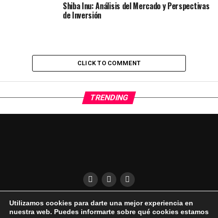
Shiba Inu: Análisis del Mercado y Perspectivas
de Inversión
CLICK TO COMMENT
TRENDING
Utilizamos cookies para darte una mejor experiencia en
QUÍENES SOMOS
CONDICIONES DE USO
DESCARGO DE RESPONSABILIDAD
nuestra web. Puedes informarte sobre qué cookies estamos
PUBLICIDAD EN EL UKELELE
AVISO LEGAL | COOKIES | PRIVACIDAD