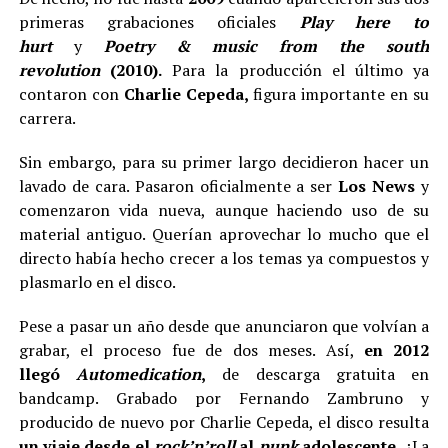
primeras grabaciones oficiales
Play here to
hurt
y
Poetry
& music from the south
revolution
(2010).
Para la producción el último ya
contaron con
Charlie Cepeda,
figura importante en su
carrera.
Sin embargo, para su primer largo decidieron hacer un
lavado de cara. Pasaron oficialmente a ser
Los News
y
comenzaron vida nueva, aunque haciendo uso de su
material antiguo. Querían aprovechar lo mucho que el
directo había hecho crecer a los temas ya compuestos y
plasmarlo en el disco.
Pese a pasar un año desde que anunciaron que volvían a
grabar, el proceso fue de dos meses. Así,
en 2012
llegó
Automedication
,
de descarga gratuita en
bandcamp. Grabado por Fernando Zambruno y
producido de nuevo por Charlie Cepeda, el disco resulta
un viaje desde el
rock’n’roll
al
punk
adolescente.
¿La