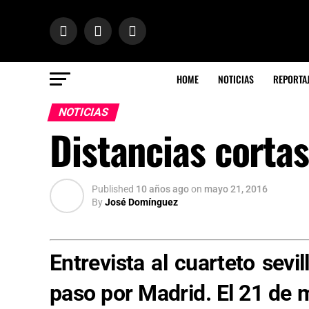
HOME
NOTICIAS
REPORTA
NOTICIAS
Distancias cortas
Published
10 años ago
on
mayo 21, 2016
By
José Domínguez
Entrevista al cuarteto sevi
paso por Madrid. El 21 de 