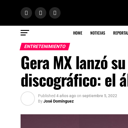
HOME
NOTICIAS
REPORTA
ENTRETENIMIENTO
Gera MX lanzó su
discográfico: el
Published
4 años ago
on
septiembre 5, 2022
By
José Domínguez