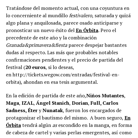
Tratándose del momento actual, con una coyuntura en
lo concerniente al mundillo
festivalero
, saturada y quizá
algo plana y anquilosada, parece osado anticiparse y
pronosticar un nuevo éxito del
En Órbita
. Pero el
precedente de este año y la combinación
Granada&primavera&fiesta
parece despejar bastantes
dudas al respecto. Las más que probables notables
confirmaciones pendientes y el precio de partida del
festival (
20 euros
, si lo deseas,
en http://tickets.wegow.com/entradas/festival-en-
orbita), ahondan en esa tesis argumental.
En la edición de partida de este año,
Niños Mutantes
,
Maga
,
IZAL
,
Ángel Stanich
,
Dorian
,
Full, Carlos
Sadness, Éter
y
Nunatak
, fueron los encargados de
protagonizar el bautismo del mismo. A buen seguro,
En
Órbita
tendrá algún
as
escondido en la manga, en forma
de cabeza de cartel y varias perlas emergentes, así como