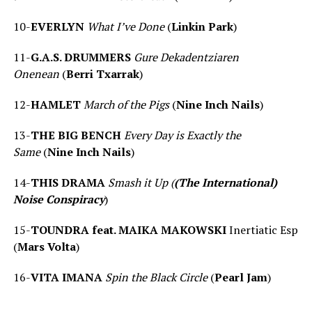
10-
EVERLYN
What I’ve Done
(
L
inkin Park
)
11-
G.A.S. DRUMMERS
Gure Dekadentziaren
Onenean
(
Berri Txarrak
)
12-
HAMLET
March of the Pigs
(
Nine Inch Nails
)
13-
THE BIG BENCH
Every Day is Exactly the
Same
(
Nine Inch Nails
)
14-
THIS DRAMA
Smash it Up (
(The International)
Noise Conspiracy
)
15-
TOUNDRA
feat. MAIKA MAKOWSKI
Inertiatic Esp
(
Mars Volta
)
16-
VITA IMANA
Spin the Black Circle
(
Pearl Jam
)