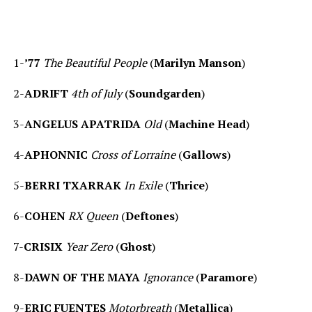
1-
’77
The Beautiful People
(
Marilyn Manson
)
2-
ADRIFT
4th of July
(
Soundgarden
)
3-
ANGELUS APATRIDA
Old
(
Machine Head
)
4-
APHONNIC
Cross of Lorraine
(
Gallows
)
5-
BERRI TXARRAK
In Exile
(
Thrice
)
6-
COHEN
RX Queen
(
Deftones
)
7-
CRISIX
Year Zero
(
Ghost
)
8-
DAWN OF THE MAYA
Ignorance
(
Paramore
)
9-
ERIC FUENTES
Motorbreath
(
Metallica
)