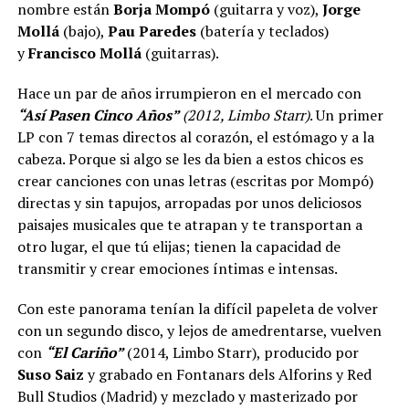
nombre están
Borja Mompó
(guitarra y voz),
Jorge
Mollá
(bajo),
Pau Paredes
(batería y teclados)
y
Francisco Mollá
(guitarras).
Hace un par de años irrumpieron en el mercado con
“Así Pasen Cinco Años”
(2012, Limbo Starr)
. Un primer
LP con 7 temas directos al corazón, el estómago y a la
cabeza. Porque si algo se les da bien a estos chicos es
crear canciones con unas letras (escritas por Mompó)
directas y sin tapujos, arropadas por unos deliciosos
paisajes musicales que te atrapan y te transportan a
otro lugar, el que tú elijas; tienen la capacidad de
transmitir y crear emociones íntimas e intensas.
Con este panorama tenían la difícil papeleta de volver
con un segundo disco, y lejos de amedrentarse, vuelven
con
“El Cariño”
(2014, Limbo Starr), producido por
Suso Saiz
y grabado en Fontanars dels Alforins y Red
Bull Studios (Madrid) y mezclado y masterizado por